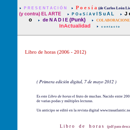
P o e s í a
P R E S E N T A C I Ó N
(de Carlos León Li
J 
(y contra) EL ARTE
v I S u A L
P O e S í A
o
(Punk)
de N A D I E
COLABORACIONES 
InActualidad
c o n t a c t o
Libro de horas (2006 - 2012)
( Primera edición digital, 7 de mayo 2012 )
Es este
Libro de horas
el fruto de muchas. Nacido entre 200
de varias podas y múltiples lecturas.
Un anticipo se editó en la revista digital
www.trasatlantic.n
L i b r o d e h o r a s
(pdf para desca