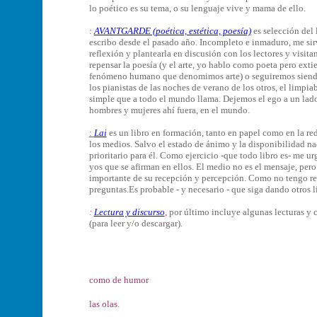
lo poético es su tema, o su lenguaje vive y mama de ello.
:
AVANTGARDE (poética, estética, poesía)
es selección del
escribo desde el pasado año. Incompleto e inmaduro, me sirve
reflexión y plantearla en discusión con los lectores y visita
repensar la poesía (y el arte, yo hablo como poeta pero exti
fenómeno humano que denomimos arte) o seguiremos siendo 
los pianistas de las noches de verano de los otros, el limpia
simple que a todo el mundo llama. Dejemos el ego a un lad
hombres y mujeres ahí fuera, en el mundo.
:
Lai
es un libro en formación, tanto en papel como en la red
los medios. Salvo el estado de ánimo y la disponibilidad na
prioritario para él. Como ejercicio -que todo libro es- me u
yos que se afirman en ellos. El medio no es el mensaje, pero
importante de su recepción y percepción. Como no tengo res
preguntas.Es probable - y necesario - que siga dando otros l
:
Lectura y discurso
,
por último incluye algunas lecturas y 
(para leer y/o descargar).
como de humor
las olas.