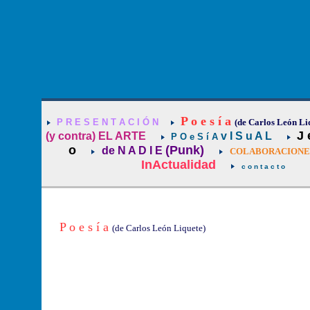
P o e s í a
P R E S E N T A C I Ó N
(de Carlos León Li
J 
(y contra) EL ARTE
v I S u A L
P O e S í A
o
(Punk)
de N A D I E
COLABORACIONES 
InActualidad
c o n t a c t o
P o e s í a
(de Carlos León Liquete)