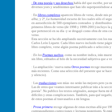
: De esta poesía y sus desechos
habla del que escribe, por un
diversos yoes y seudónimos que han ido superponiéndose a
: En
libros completos
aparecen libros de verso, desde mis pr
alba
; y 2º,
La humanidad escueta
de los cuales sólo el segu
en autoedición de 500 ejemplares costeados -y distribuidos- 
primeros libros de verso (de 1998 y 1999-2001) incluyo la 
que perteneció en su día -y se desgajó como obra de otra co
verso.
Esta sección se ha ido ampliando sucesivamente con los nu
Carlos León Liquete. Cada libro nuevo incluido tiene págin
libro completo, verse algún poema publicado o selección y o
: En los
Poemas sueltos
, como su nombre indica, irán muestr
sin libro, editados al hilo de la necesidad subjetiva que a v
: La ampliación / nueva rama
Otros poemas
recoge muestras 
más recientes. Como una selección del presente que se hace
y silencio).
: Las
traducciones
son mías -no serán las mejores pero ya me
Las de otros que veamos interesante publicar irán a la secció
poesía".
No publico los textos originales, aunque fuera mi d
difíciles y otras complicaciones. También, para qué negarlo
de estos poemas al trasvasarlos a mi lengua.
:
Prosa primera
recoge algunas de estas escritas allá por 19
correspondientes correcciones y lecturas posteriores. Si est