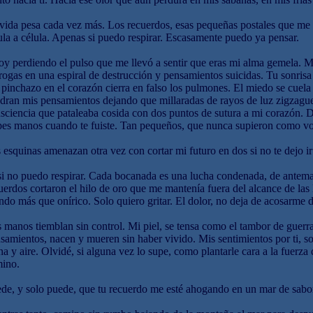
vida pesa cada vez más. Los recuerdos, esas pequeñas postales que me 
ula a célula. Apenas si puedo respirar. Escasamente puedo ya pensar.
oy perdiendo el pulso que me llevó a sentir que eras mi alma gemela. M
rogas en una espiral de destrucción y pensamientos suicidas. Tu sonrisa
pinchazo en el corazón cierra en falso los pulmones. El miedo se cuela 
adran mis pensamientos dejando que millaradas de rayos de luz zigzagu
sciencia que pataleaba cosida con dos puntos de sutura a mi corazón.
pes manos cuando te fuiste. Tan pequeños, que nunca supieron como 
 esquinas amenazan otra vez con cortar mi futuro en dos si no te dejo
i no puedo respirar. Cada bocanada es una lucha condenada, de antema
uerdos cortaron el hilo de oro que me mantenía fuera del alcance de las 
do más que onírico. Solo quiero gritar. El dolor, no deja de acosarme 
 manos tiemblan sin control. Mi piel, se tensa como el tambor de guerr
samientos, nacen y mueren sin haber vivido. Mis sentimientos por ti, s
na y aire. Olvidé, si alguna vez lo supe, como plantarle cara a la fuerza 
ino.
de, y solo puede, que tu recuerdo me esté ahogando en un mar de sabo