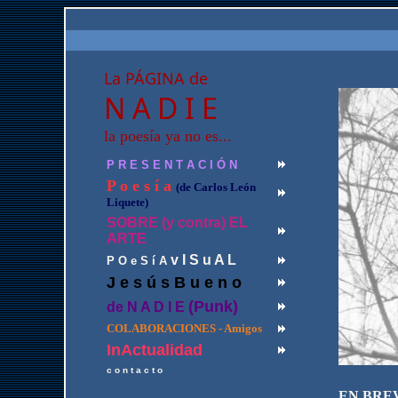
La PÁGINA de
N A D I E
la poesía ya no es...
P R E S E N T A C I Ó N
P o e s í a
(de Carlos León
Liquete)
SOBRE (y contra) EL
ARTE
v I S u A L
P O e S í A
J e s ú s B u e n o
(Punk)
de N A D I E
COLABORACIONES - Amigos
InActualidad
c o n t a c t o
EN BRE