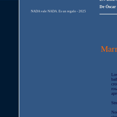
De Óscar
NADA vale NADA. Es un regalo - 2025
Marr
Los
bañ
cro
ros
apr
Str
Nec
sie