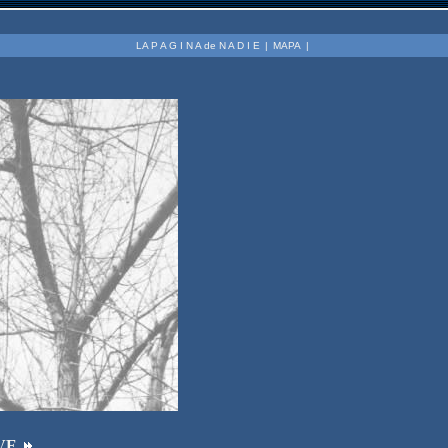
LA P A G I N A de N A D I E
|
MAPA
|
VE