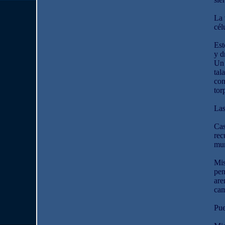
La 
cél
Est
y d
Un 
tal
con
tor
Las
Cas
rec
mun
Mis
pen
are
cam
Pue