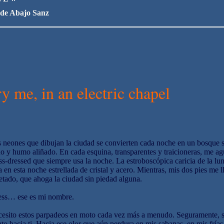
 de Abajo Sanz
y me, in an electric chapel
 neones que dibujan la ciudad se convierten cada noche en un bosque sa
o y humo aliñado. En cada esquina, transparentes y traicioneras, me a
ss-dressed que siempre usa la noche. La estroboscópica caricia de la lu
a en esta noche estrellada de cristal y acero. Mientras, mis dos pies me 
etado, que ahoga la ciudad sin piedad alguna.
ess… ese es mi nombre.
esito estos parpadeos en moto cada vez más a menudo. Seguramente, se
nto hacia ti. Hacia ese olor que aún perdura en mis sabanas, en mis fría