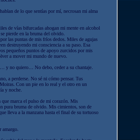
hablan de lo que sentías por mí, necrosan mi alma
iles de vías bifurcadas ahogan mi mente en alcohol
 se pierde en la bruma del olvido.
por las puntas de mis fríos dedos. Miles de agujas
een destruyendo mi consciencia a su paso. Esa
 Dos pequeños puntos de apoyo zurcidos por mis
volver a mover mi mundo de nuevo.
 ir… y no quiero… No debo, ceder a su chantaje.
no, a perderse. No sé ni cómo pensar. Tus
Moiras. Con un pie en lo real y el otro en un
día y noche.
a que marca el pulso de mi corazón. Mis
on pura bruma de olvido. Mis cimientos, son de
que lleva a la manzana hasta el final de su tortuoso
r amargo.