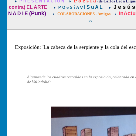
P o e s í a
P R E S E N T A C I Ó N
(de Carlos León Lique
J e s ú s
contra) EL ARTE
v I S u A L
P O e S í A
(Punk)
InActu
N A D I E
COLABORACIONES - Amigos
t o
Exposición: 'La cabeza de la serpiente y la cola del es
Algunos de los cuadros recogidos en la exposición, celebrada en 
de Valladolid: