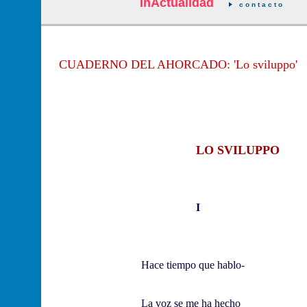
InActualidad
c o n t a c t o
CUADERNO DEL AHORCADO: 'Lo sviluppo'
LO SVILUPPO
I
Hace tiempo que hablo-
La voz se me ha hecho