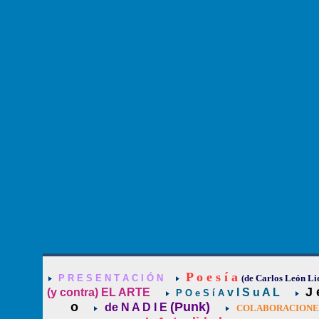
P o e s í a
P R E S E N T A C I Ó N
(de Carlos León Li
J 
(y contra) EL ARTE
v I S u A L
P O e S í A
o
(Punk)
de N A D I E
COLABORACIONES 