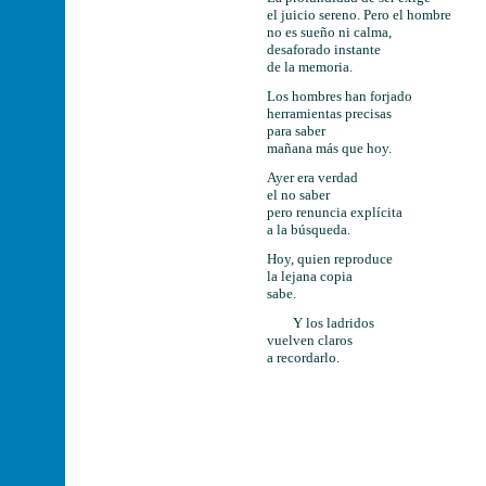
el juicio sereno. Pero el hombre
no es sueño ni calma,
desaforado instante
de la memoria.
Los hombres han forjado
herramientas precisas
para saber
mañana más que hoy.
Ayer era verdad
el no saber
pero renuncia explícita
a la búsqueda.
Hoy, quien reproduce
la lejana copia
sabe.
Y los ladridos
vuelven claros
a recordarlo.