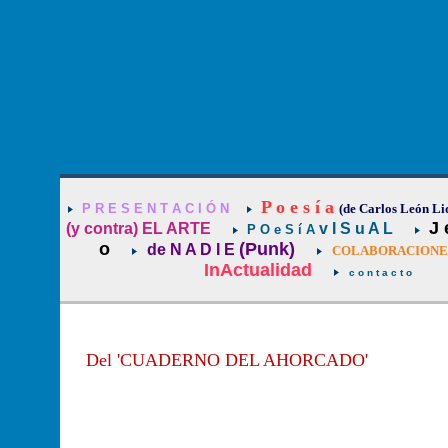
P o e s í a
P R E S E N T A C I Ó N
(de Carlos León Li
J 
(y contra) EL ARTE
v I S u A L
P O e S í A
o
(Punk)
de N A D I E
COLABORACIONES 
InActualidad
c o n t a c t o
Del 'CUADERNO DEL AHORCADO'