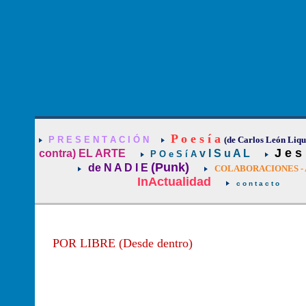
P o e s í a
P R E S E N T A C I Ó N
(de Carlos León Liqu
J e s
contra) EL ARTE
v I S u A L
P O e S í A
(Punk)
de N A D I E
COLABORACIONES - 
InActualidad
c o n t a c t o
POR LIBRE (Desde dentro)