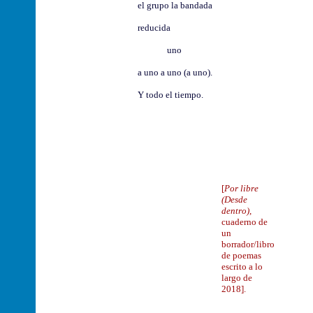
el grupo la bandada
reducida
uno
a uno a uno (a uno).
Y todo el tiempo.
[
Por libre
(Desde
dentro)
,
cuaderno de
un
borrador/libro
de poemas
escrito a lo
largo de
2018].