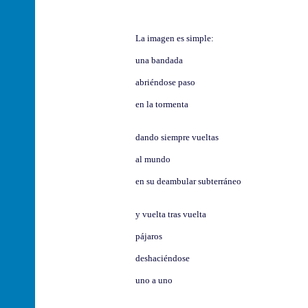
La imagen es simple:
una bandada
abriéndose paso
en la tormenta
dando siempre vueltas
al mundo
en su deambular subterráneo
y vuelta tras vuelta
pájaros
deshaciéndose
uno a uno