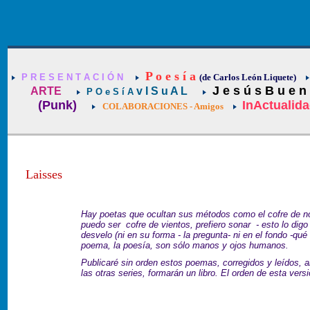
P o e s í a
P R E S E N T A C I Ó N
(de Carlos León Liquete)
J e s ú s B u e n
ARTE
v I S u A L
P O e S í A
(Punk)
InActualid
COLABORACIONES - Amigos
Laisses
Hay poetas que ocultan sus métodos como el cofre de n
puedo ser cofre de vientos, prefiero sonar - esto lo digo
desvelo (ni en su forma - la pregunta- ni en el fondo -qué
poema, la poesía, son sólo manos y ojos humanos.
Publicaré sin orden estos poemas, corregidos y leídos, a
las otras series, formarán un libro. El orden de esta vers