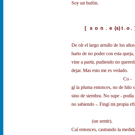
Soy un bufón.
[ s o n . e (s) t . o . 
De oír el largo arrullo de los años
harto de no poder con esta queja,
vine a partir, pudiendo no quererl
dejar. Mas esto me es vedado.
Co -
gí la pluma entonces, no de hilo s
sino de siembra. No supe - podía
no sabiendo -. Fingí mi propia efi
(un sentir).
Caí entonces, castrando la medid