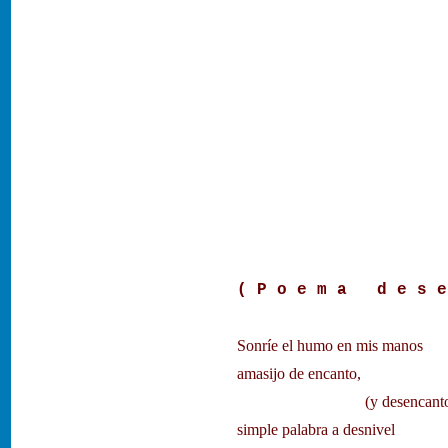
( P o e m a d e s e
Sonríe el humo en mis manos
amasijo de encanto,
(y desencanto
simple palabra a desnivel