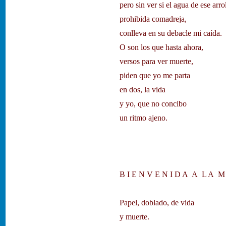
pero sin ver si el agua de ese arro
prohibida comadreja,
conlleva en su debacle mi caída.
O son los que hasta ahora,
versos para ver muerte,
piden que yo me parta
en dos, la vida
y yo, que no concibo
un ritmo ajeno.
B I E N V E N I D A A L A M
Papel, doblado, de vida
y muerte.