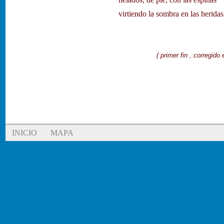
virtiendo la sombra en las heridas
( primer fin , corregido el 2
INICIO
MAPA