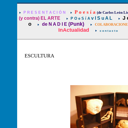
P o e s í a
P R E S E N T A C I Ó N
(de Carlos León Li
J 
(y contra) EL ARTE
v I S u A L
P O e S í A
o
(Punk)
de N A D I E
COLABORACIONES 
InActualidad
c o n t a c t o
ESCULTURA